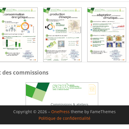
et des commissions
Copyright © 2026
–
OnePress
theme by FameThemes
Politique de confidentialité